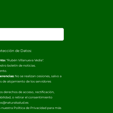
otección de Datos:
nto:
"Rubén Villanueva Vedia".
stro boletín de noticias.
ento.
ferencias:
No se realizan cesiones, salvo a
s de alojamiento de los servidores
os derechos de acceso, rectificación,
abilidad, o retirar el consentimiento
os@naturalsalud.es
 nuestra
Política de Privacidad
para más