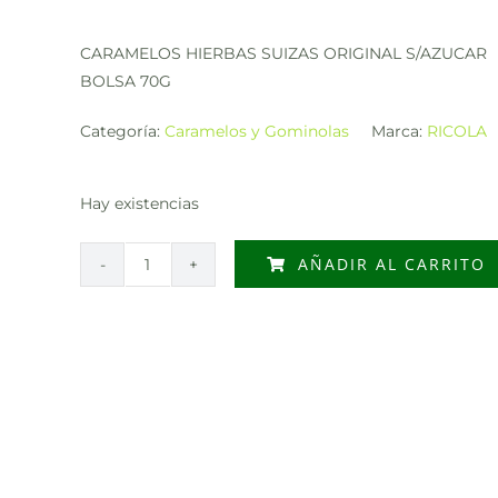
CARAMELOS HIERBAS SUIZAS ORIGINAL S/AZUCAR
BOLSA 70G
Categoría:
Caramelos y Gominolas
Marca:
RICOLA
Hay existencias
AÑADIR AL CARRITO
CARAMELOS
HIERBAS
SUIZAS
ORIGINAL
S/AZUCAR
BOLSA
70G
cantidad