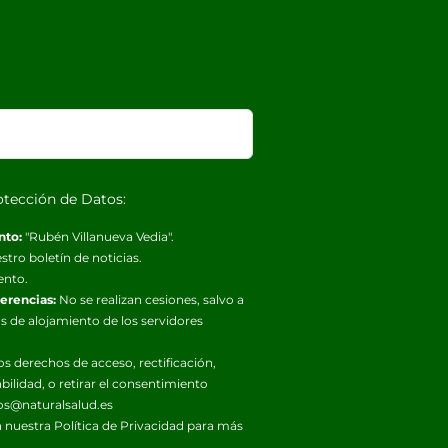
otección de Datos:
nto:
"Rubén Villanueva Vedia".
stro boletín de noticias.
ento.
ferencias:
No se realizan cesiones, salvo a
s de alojamiento de los servidores
os derechos de acceso, rectificación,
abilidad, o retirar el consentimiento
os@naturalsalud.es
 nuestra
Política de Privacidad
para más