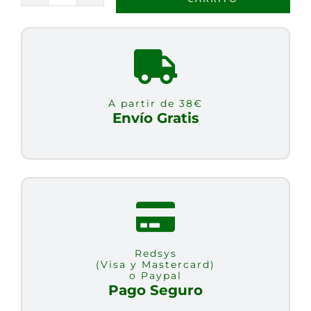
100%
ARAB.
AMERICA
SUR
MOLIDO
A partir de 38€
BIO
Envío Gratis
250
g
cantidad
Redsys
(Visa y Mastercard)
o Paypal
Pago Seguro