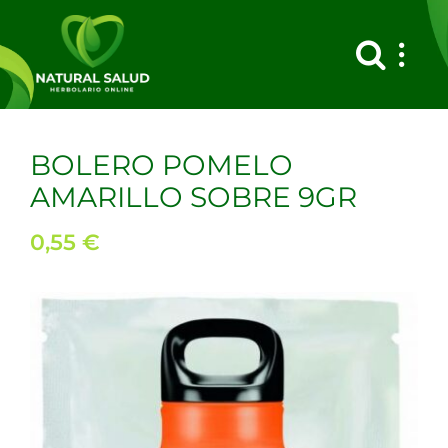
Saltar
al
contenido
BOLERO POMELO
AMARILLO SOBRE 9GR
0,55
€