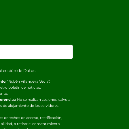
otección de Datos:
nto:
"Rubén Villanueva Vedia".
stro boletín de noticias.
ento.
ferencias:
No se realizan cesiones, salvo a
s de alojamiento de los servidores
os derechos de acceso, rectificación,
abilidad, o retirar el consentimiento