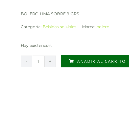
BOLERO LIMA SOBRE 9 GRS
Categoría:
Bebidas solubles
Marca:
bolero
Hay existencias
AÑADIR AL CARRITO
BOLERO
LIMA
SOBRE
9
GRS
cantidad