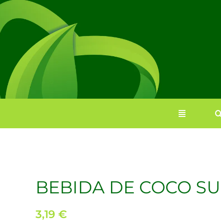
Saltar
al
contenido
BEBIDA DE COCO SU
3,19
€