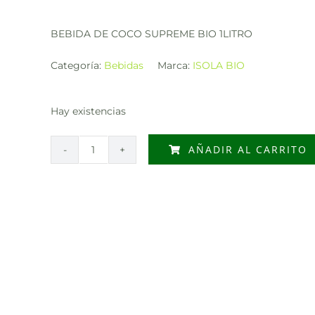
BEBIDA DE COCO SUPREME BIO 1LITRO
Categoría:
Bebidas
Marca:
ISOLA BIO
Hay existencias
AÑADIR AL CARRITO
BEBIDA
DE
COCO
SUPREME
BIO
1LITRO
cantidad