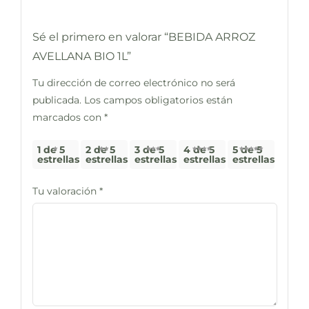
Sé el primero en valorar “BEBIDA ARROZ
AVELLANA BIO 1L”
Tu dirección de correo electrónico no será
publicada.
Los campos obligatorios están
marcados con
*
1 de 5
2 de 5
3 de 5
4 de 5
5 de 5
estrellas
estrellas
estrellas
estrellas
estrellas
Tu valoración
*