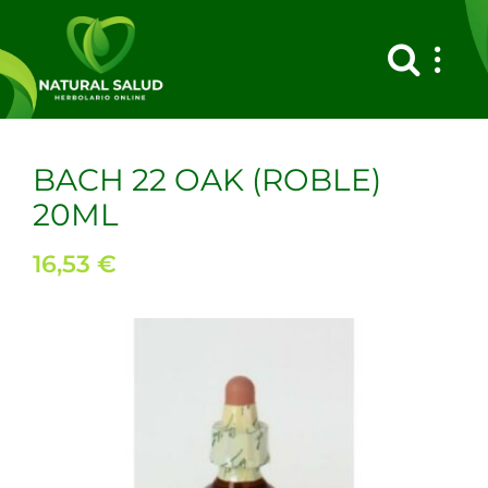
Saltar
al
contenido
BACH 22 OAK (ROBLE)
20ML
16,53
€