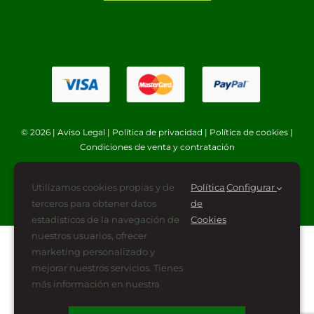
© 2026 |
Aviso Legal
|
Política de privacidad
|
Política de cookies
|
Condiciones de venta y contratación
Utilizamos cookies propias y de
Política
Configurar
terceros para obtener datos
de
estadísticos de la navegación de
Cookies
nuestros usuarios, ofrecer
marketing personalizado y
mejorar nuestros servicios. Tienes
más información en nuestra