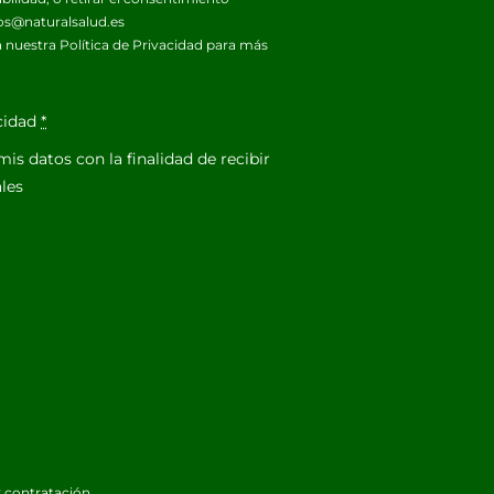
os@naturalsalud.es
 nuestra
Política de Privacidad
para más
acidad
*
is datos con la finalidad de recibir
les
 contratación