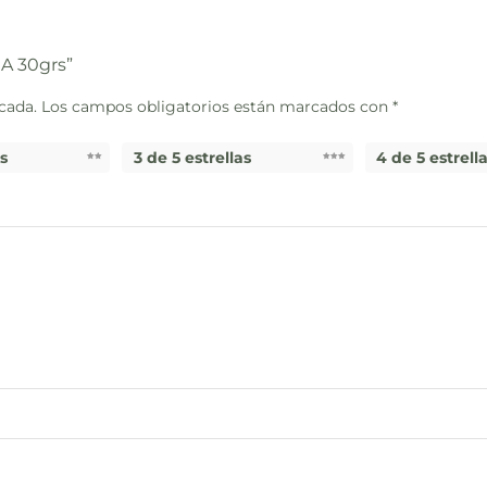
A 30grs”
cada.
Los campos obligatorios están marcados con
*
as
3 de 5 estrellas
4 de 5 estrell