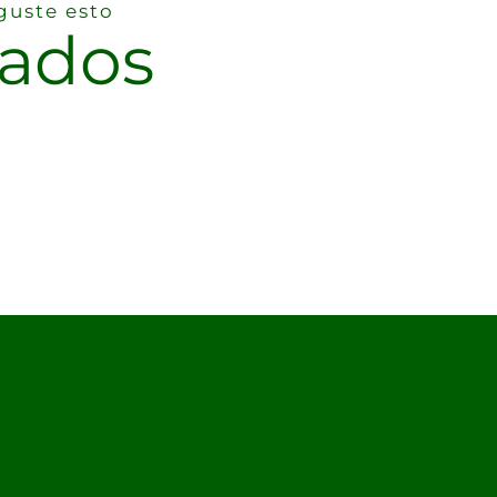
guste esto
nados