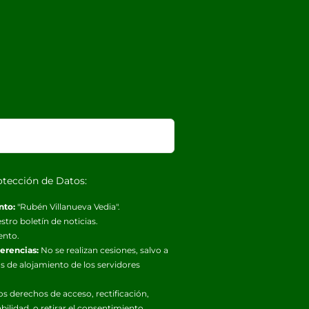
otección de Datos:
nto:
"Rubén Villanueva Vedia".
stro boletín de noticias.
ento.
ferencias:
No se realizan cesiones, salvo a
s de alojamiento de los servidores
os derechos de acceso, rectificación,
abilidad, o retirar el consentimiento