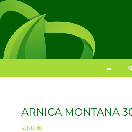
Saltar
al
contenido
ARNICA MONTANA 3
2,60
€