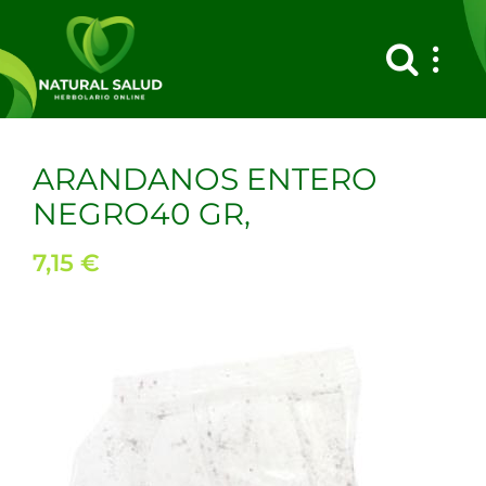
Saltar
al
contenido
ARANDANOS ENTERO
NEGRO40 GR,
7,15
€