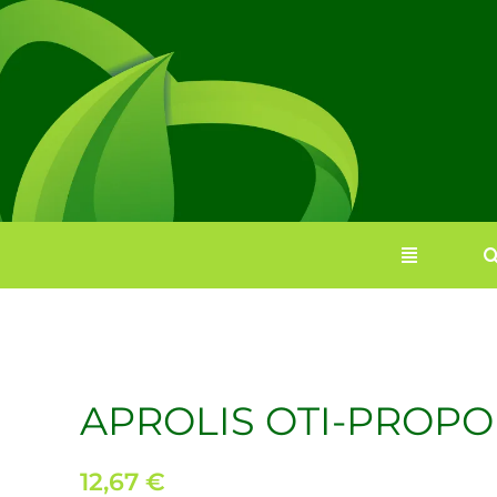
Saltar
al
contenido
APROLIS OTI-PROPO
12,67
€