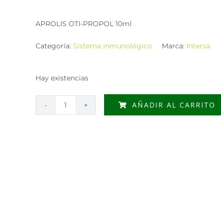
APROLIS OTI-PROPOL 10ml
Categoría:
Sistema inmunológico
Marca:
Intersa
Hay existencias
AÑADIR AL CARRITO
APROLIS
OTI-
PROPOL
10ml
cantidad