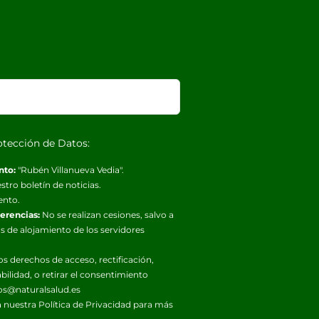
otección de Datos:
nto:
"Rubén Villanueva Vedia".
stro boletín de noticias.
ento.
ferencias:
No se realizan cesiones, salvo a
s de alojamiento de los servidores
os derechos de acceso, rectificación,
abilidad, o retirar el consentimiento
os@naturalsalud.es
 nuestra
Política de Privacidad
para más