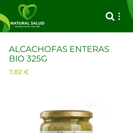
Saltar
al
contenido
ALCACHOFAS ENTERAS
BIO 325G
7,82
€