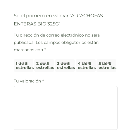
Sé el primero en valorar “ALCACHOFAS
ENTERAS BIO 325G”
Tu dirección de correo electrónico no será
publicada.
Los campos obligatorios están
marcados con
*
1 de 5
2 de 5
3 de 5
4 de 5
5 de 5
estrellas
estrellas
estrellas
estrellas
estrellas
Tu valoración
*