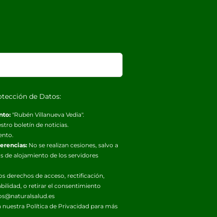
otección de Datos:
nto:
"Rubén Villanueva Vedia".
stro boletín de noticias.
ento.
ferencias:
No se realizan cesiones, salvo a
s de alojamiento de los servidores
os derechos de acceso, rectificación,
abilidad, o retirar el consentimiento
os@naturalsalud.es
 nuestra
Política de Privacidad
para más