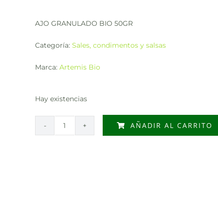
AJO GRANULADO BIO 50GR
Categoría:
Sales, condimentos y salsas
Marca:
Artemis Bio
Hay existencias
AÑADIR AL CARRITO
AJO
GRANULADO
BIO
50GR
cantidad