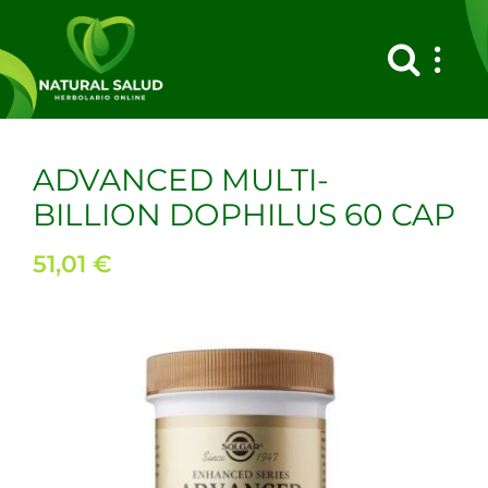
Saltar
al
contenido
ADVANCED MULTI-
BILLION DOPHILUS 60 CAP
51,01
€