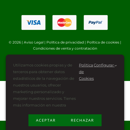
© 2026 |
Aviso Legal
|
Política de privacidad
|
Política de cookies
|
Condiciones de venta y contratación
Utilizamos cookies propias y de
Política
Configurar
terceros para obtener datos
de
estadísticos de la navegación de
Cookies
nuestros usuarios, ofrecer
marketing personalizado y
mejorar nuestros servicios. Tienes
más información en nuestra
ACEPTAR
RECHAZAR
Plan de Recuperación, Transformación y Resiliencia
financiado por la Unión Europea -NextGenerationEU (PRTR-NG)