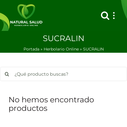
Saltar
al
contenido
SUCRALIN
Portada
»
Herbolario Online
»
SUCRALIN
Buscar:
No hemos encontrado
productos