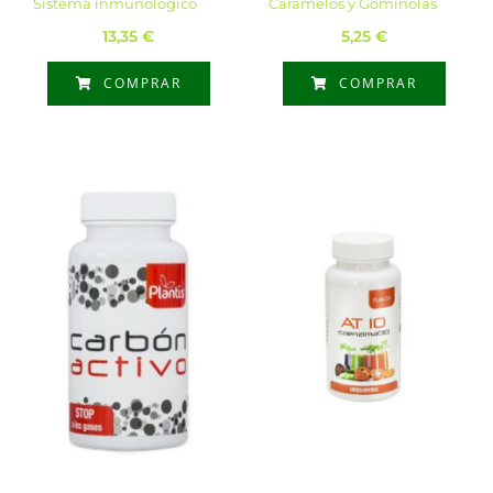
Sistema inmunológico
Caramelos y Gominolas
13,35
€
5,25
€
COMPRAR
COMPRAR