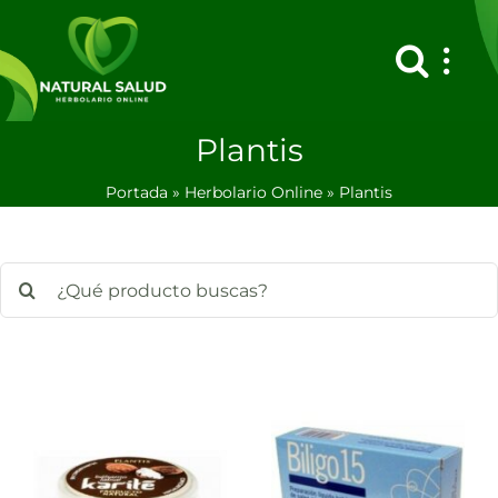
Saltar
al
contenido
Plantis
Portada
»
Herbolario Online
»
Plantis
Buscar: