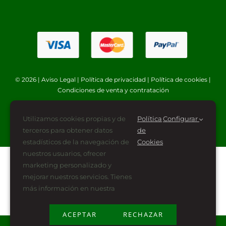
© 2026 |
Aviso Legal
|
Política de privacidad
|
Política de cookies
|
Condiciones de venta y contratación
Utilizamos cookies propias y de
Política
Configurar
terceros para obtener datos
de
estadísticos de la navegación de
Cookies
nuestros usuarios, ofrecer
marketing personalizado y
mejorar nuestros servicios. Tienes
más información en nuestra
ACEPTAR
RECHAZAR
Plan de Recuperación, Transformación y Resiliencia