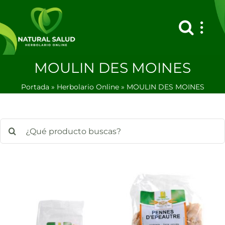
Saltar
al
contenido
MOULIN DES MOINES
Portada
»
Herbolario Online
»
MOULIN DES MOINES
Buscar: