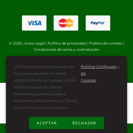
© 2026 |
Aviso Legal
|
Política de privacidad
|
Política de cookies
|
Condiciones de venta y contratación
Utilizamos cookies propias y de
Política
Configurar
terceros para obtener datos
de
estadísticos de la navegación de
Cookies
nuestros usuarios, ofrecer
marketing personalizado y
mejorar nuestros servicios. Tienes
más información en nuestra
ACEPTAR
RECHAZAR
Plan de Recuperación, Transformación y Resiliencia
financiado por la Unión Europea -NextGenerationEU (PRTR-NG)