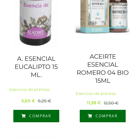
ACEIRTE
A. ESENCIAL
ESENCIAL
EUCALIPTO 15
ROMERO 04 BIO
ML.
15ML
Esencias de plantas
Esencias de plantas
5,69
€
6,25
€
11,38
€
12,50
€
El
El
El
El
precio
precio
precio
precio
COMPRAR
COMPRAR
original
actual
original
actual
era:
es:
era:
es:
6,25 €.
5,69 €.
12,50 €.
11,38 €.