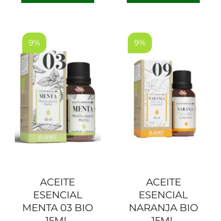
original
actual
era:
es:
era:
es:
10,75 €.
9,78 €.
13,95 €.
12,69 €.
9%
9%
ACEITE
ACEITE
ESENCIAL
ESENCIAL
MENTA 03 BIO
NARANJA BIO
15ML
15ML