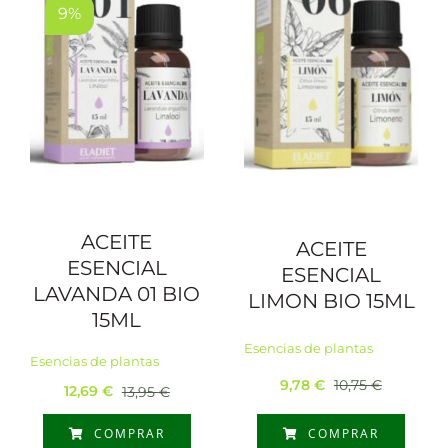
9%
ACEITE
ACEITE
ESENCIAL
ESENCIAL
LAVANDA 01 BIO
LIMON BIO 15ML
15ML
Esencias de plantas
Esencias de plantas
9,78
€
10,75
€
12,69
€
13,95
€
El
El
El
El
precio
precio
precio
precio
COMPRAR
COMPRAR
original
actual