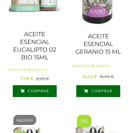
ACEITE
ACEITE
ESENCIAL
ESENCIAL
EUCALIPTO 02
GERANIO 15 ML
BIO 15ML
Esencias de plantas
Esencias de plantas
15,42
€
16,95
€
7,46
€
8,20
€
El
El
El
El
precio
precio
precio
precio
COMPRAR
COMPRAR
original
actual
original
actual
era:
es:
era:
es:
16,95 €.
15,42 €.
8,20 €.
7,46 €.
Agotado
9%