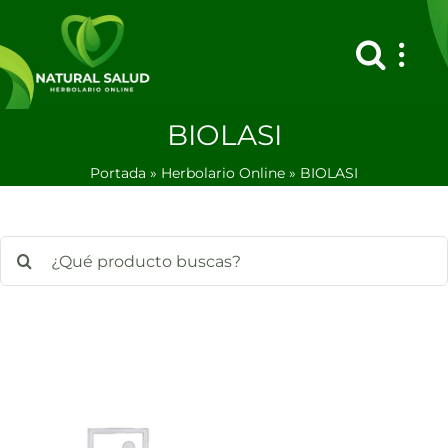
Saltar
al
contenido
BIOLASI
Portada
»
Herbolario Online
»
BIOLASI
Buscar: