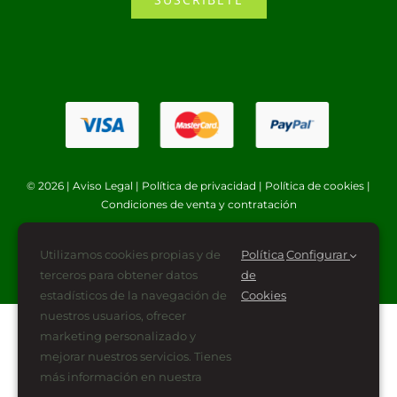
© 2026 |
Aviso Legal
|
Política de privacidad
|
Política de cookies
|
Condiciones de venta y contratación
Utilizamos cookies propias y de
Política
Configurar
terceros para obtener datos
de
estadísticos de la navegación de
Cookies
nuestros usuarios, ofrecer
marketing personalizado y
mejorar nuestros servicios. Tienes
más información en nuestra