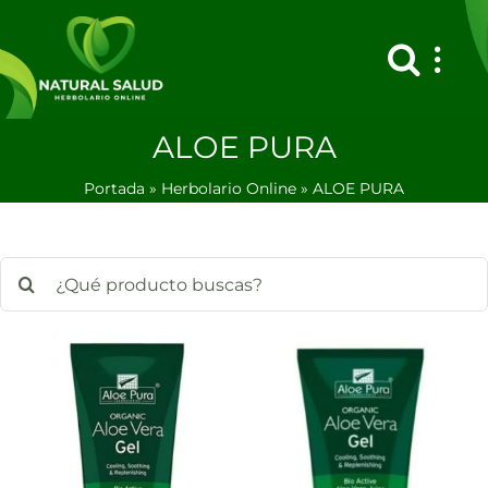
Saltar
al
contenido
ALOE PURA
Portada
»
Herbolario Online
»
ALOE PURA
Buscar: